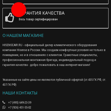
ГАРАНТИЯ КАЧЕСТВА
Заказать звонок
Весь товар сертифицирован
О НАШЕМ МАГАЗИНЕ
HISENSEAIR.RU - официальный дилер климатического оборудования
компании Hisense в России. Мы создаем комфортные условия не только в
помещении, но и в отношениях с клиентом. Грамотные специалисты,
профессиональная монтажная бригада, индивидуальный подход и
гарантия качества - добро пожаловать в наш интернет-магазин!
Указанные на сайте цены не являются публичной офертой (ст.435 ГК РФ, cт.
437 ГК РФ)
НАШИ КОНТАКТЫ
+7 (495) 649-23-39
+7 (926) 451-55-02