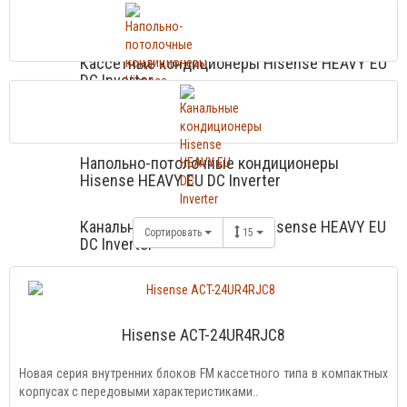
Кассетные кондиционеры Hisense HEAVY EU
DC Inverter
Напольно-потолочные кондиционеры
Hisense HEAVY EU DC Inverter
Канальные кондиционеры Hisense HEAVY EU
Сортировать
15
DC Inverter
Hisense ACT-24UR4RJC8
Новая серия внутренних блоков FM кассетного типа в компактных
корпусах с передовыми характеристиками..