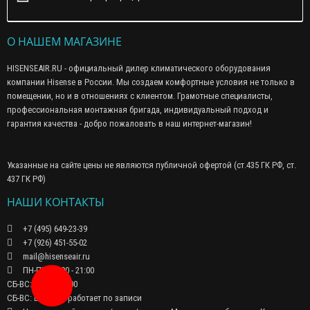
О НАШЕМ МАГАЗИНЕ
HISENSEAIR.RU - официальный дилер климатического оборудования
компании Hisense в России. Мы создаем комфортные условия не только в
помещении, но и в отношениях с клиентом. Грамотные специалисты,
профессиональная монтажная бригада, индивидуальный подход и
гарантия качества - добро пожаловать в наш интернет-магазин!
Указанные на сайте цены не являются публичной офертой (ст.435 ГК РФ, cт.
437 ГК РФ)
НАШИ КОНТАКТЫ
+7 (495) 649-23-39
+7 (926) 451-55-02
mail@hisenseair.ru
ПН-ПТ: 09:00 - 21:00
СБ-ВС: 10:00 - 18:00
Заказать звонок
СБ-ВС: Шоу-рум работает по записи