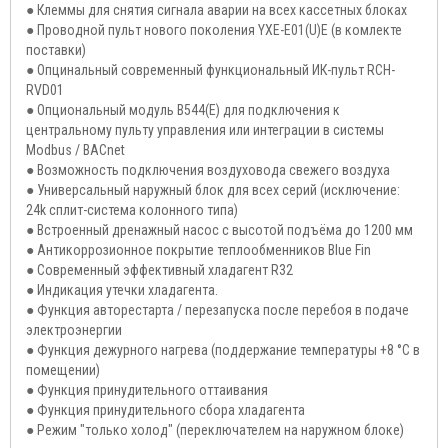
● Клеммы для снятия сигнала аварии на всех кассетных блоках
● Проводной пульт нового поколения YXE-E01(U)E (в комлекте
поставки)
● Опцинальный современный функциональный ИК-пульт RCH-
RVD01
● Опциональный модуль B544(E) для подключения к
центральному пульту управления или интеграции в системы
Modbus / BACnet
● Возможность подключения воздуховода свежего воздуха
● Универсальный наружный блок для всех серий (исключение:
24k сплит-система колонного типа)
● Встроенный дренажный насос с высотой подъёма до 1200 мм
● Антикоррозионное покрытие теплообменников Blue Fin
● Современный эффективный хладагент R32
● Индикация утечки хладагента.
● Функция авторестарта / перезапуска после перебоя в подаче
электроэнергии
● Функция дежурного нагрева (поддержание температуры +8 °С в
помещении)
● Функция принудительного оттаивания
● Функция принудительного сбора хладагента
● Режим "только холод" (переключателем на наружном блоке)