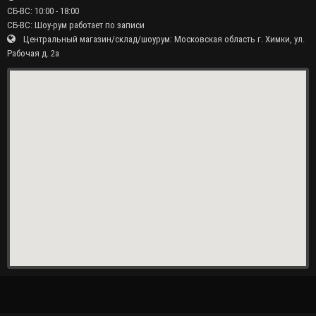
СБ-ВС: 10:00 - 18:00
СБ-ВС: Шоу-рум работает по записи
Центральный магазин/склад/шоурум: Московская область г. Химки, ул.
Рабочая д. 2а