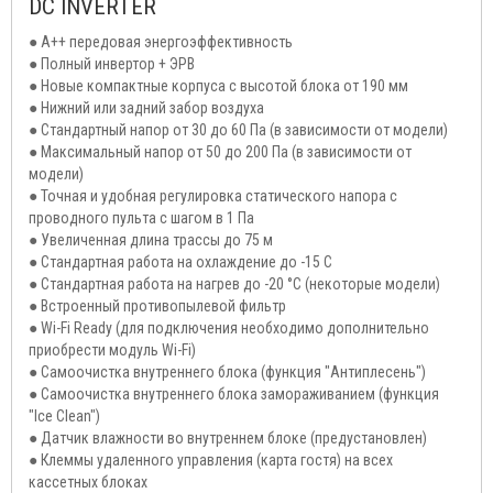
DC INVERTER
● A++ передовая энергоэффективность
● Полный инвертор + ЭРВ
● Новые компактные корпуса с высотой блока от 190 мм
● Нижний или задний забор воздуха
● Стандартный напор от 30 до 60 Па (в зависимости от модели)
● Максимальный напор от 50 до 200 Па (в зависимости от
модели)
● Точная и удобная регулировка статического напора с
проводного пульта с шагом в 1 Па
● Увеличенная длина трассы до 75 м
● Стандартная работа на охлаждение до -15 С
● Стандартная работа на нагрев до -20 °С (некоторые модели)
● Встроенный противопылевой фильтр
● Wi-Fi Ready (для подключения необходимо дополнительно
приобрести модуль Wi-Fi)
● Самоочистка внутреннего блока (функция "Антиплесень")
● Самоочистка внутреннего блока замораживанием (функция
"Ice Clean")
● Датчик влажности во внутреннем блоке (предустановлен)
● Клеммы удаленного управления (карта гостя) на всех
кассетных блоках