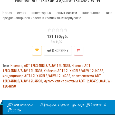
Hisense ADT-18UX4RCL8/AUW-18U4RS7 WI-FI
Новая серия инверторных сплит-систем канального типа
средненапорного класса в компактных корпусах с ..
121 190руб.
Без НДС: .
В КОРЗИНУ
Теги:
Hisense
,
ADT-12UX4RBL8/AUW-12U4RS8
,
Hisense ADT-
12UX4RBL8/AUW-12U4RS8
,
Хайсенс ADT-12UX4RBL8/AUW-12U4RS8
,
кондиционер ADT-12UX4RBL8/AUW-12U4RS8
,
сплит система ADT-
12UX4RBL8/AUW-12U4RS8
,
мульти сплит системы ADT-12UX4RBL8/AUW-
12U4RS8
Hisenseair.ru — Официальный дилер Hisense в
России