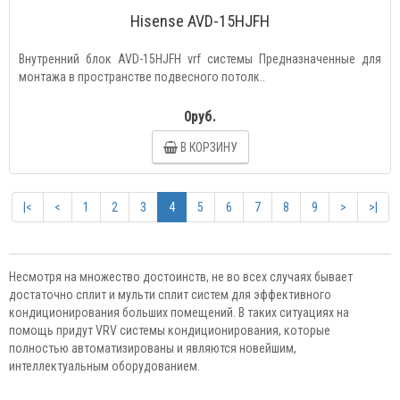
Hisense AVD-15HJFH
Внутренний блок AVD-15HJFH vrf системы Предназначенные для
монтажа в пространстве подвесного потолк..
0руб.
В КОРЗИНУ
|<
<
1
2
3
4
5
6
7
8
9
>
>|
Несмотря на множество достоинств, не во всех случаях бывает
достаточно сплит и мульти сплит систем для эффективного
кондиционирования больших помещений. В таких ситуациях на
помощь придут VRV системы кондиционирования, которые
полностью автоматизированы и являются новейшим,
интеллектуальным оборудованием.