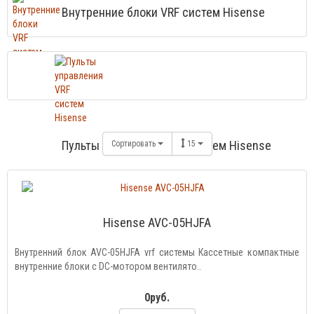
Внутренние блоки VRF систем Hisense
Пульты управления VRF систем Hisense
Сортировать
15
Hisense AVC-05HJFA
Внутренний блок AVC-05HJFA vrf системы Кассетные компактные
внутренние блоки с DC-мотором вентилято..
0руб.