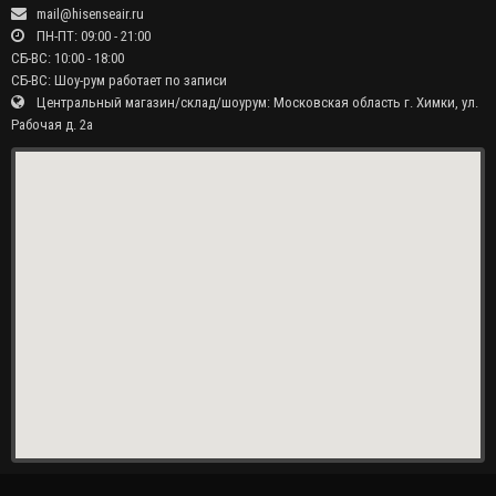
mail@hisenseair.ru
ПН-ПТ: 09:00 - 21:00
СБ-ВС: 10:00 - 18:00
СБ-ВС: Шоу-рум работает по записи
Центральный магазин/склад/шоурум: Московская область г. Химки, ул.
Рабочая д. 2а